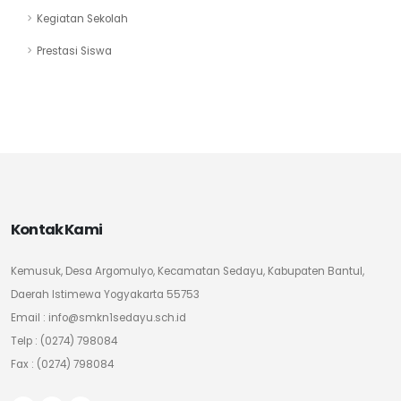
Kegiatan Sekolah
Prestasi Siswa
Kontak Kami
Kemusuk, Desa Argomulyo, Kecamatan Sedayu, Kabupaten Bantul,
Daerah Istimewa Yogyakarta 55753
Email : info@smkn1sedayu.sch.id
Telp : (0274) 798084
Fax : (0274) 798084