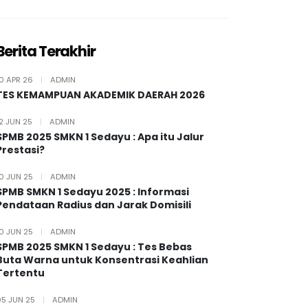
Berita Terakhir
10 APR 26
|
ADMIN
TES KEMAMPUAN AKADEMIK DAERAH 2026
12 JUN 25
|
ADMIN
SPMB 2025 SMKN 1 Sedayu : Apa itu Jalur
Prestasi?
10 JUN 25
|
ADMIN
SPMB SMKN 1 Sedayu 2025 : Informasi
Pendataan Radius dan Jarak Domisili
10 JUN 25
|
ADMIN
SPMB 2025 SMKN 1 Sedayu : Tes Bebas
Buta Warna untuk Konsentrasi Keahlian
Tertentu
05 JUN 25
|
ADMIN