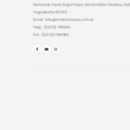
Kemusuk, Desa Argomulyo, Kecamatan Sedayu, Kab
Yogyakarta 55753
Email : info@smkn1sedayu.sch.id
Telp : (0274) 798084
Fax : (0274) 798084