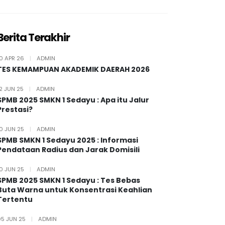
Berita Terakhir
10 APR 26
|
ADMIN
TES KEMAMPUAN AKADEMIK DAERAH 2026
12 JUN 25
|
ADMIN
SPMB 2025 SMKN 1 Sedayu : Apa itu Jalur
Prestasi?
10 JUN 25
|
ADMIN
SPMB SMKN 1 Sedayu 2025 : Informasi
Pendataan Radius dan Jarak Domisili
10 JUN 25
|
ADMIN
SPMB 2025 SMKN 1 Sedayu : Tes Bebas
Buta Warna untuk Konsentrasi Keahlian
Tertentu
05 JUN 25
|
ADMIN