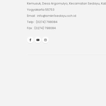
Kemusuk, Desa Argomulyo, Kecamatan Sedayu, Kab
Yogyakarta 55753
Email : info@smkn1sedayu.sch.id
Telp : (0274) 798084
Fax : (0274) 798084