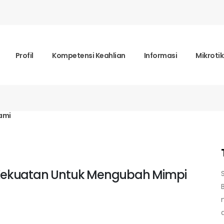
Profil
Kompetensi Keahlian
Informasi
Mikroti
ami
k Kekuatan Untuk Mengubah Mimpi
d