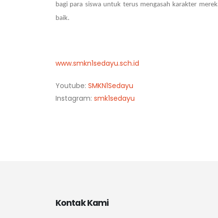
bagi para siswa untuk terus mengasah karakter merek
baik.
www.smkn1sedayu.sch.id
Youtube:
SMKN1Sedayu
Instagram:
smk1sedayu
Kontak Kami