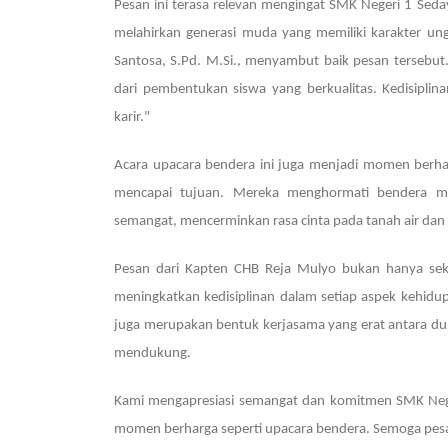
Pesan ini terasa relevan mengingat SMK Negeri 1 Se
melahirkan generasi muda yang memiliki karakter u
Santosa, S.Pd. M.Si., menyambut baik pesan tersebut.
dari pembentukan siswa yang berkualitas. Kedisiplin
karir."
Acara upacara bendera ini juga menjadi momen berhar
mencapai tujuan. Mereka menghormati bendera m
semangat, mencerminkan rasa cinta pada tanah air dan 
Pesan dari Kapten CHB Reja Mulyo bukan hanya seke
meningkatkan kedisiplinan dalam setiap aspek kehidupan
juga merupakan bentuk kerjasama yang erat antara d
mendukung.
Kami mengapresiasi semangat dan komitmen SMK Neg
momen berharga seperti upacara bendera. Semoga pesa